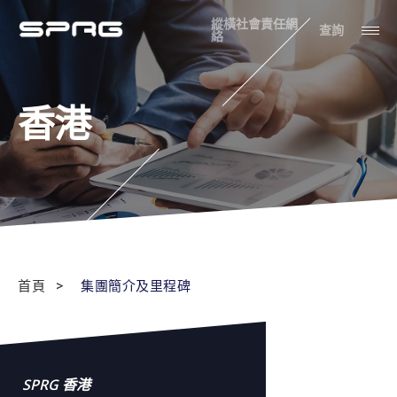
縱橫社會責任網
查詢
絡
香港
首頁
集團簡介及里程碑
SPRG 香港